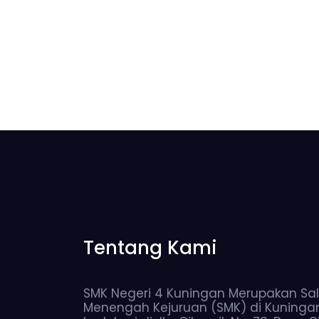
Tentang Kami
SMK Negeri 4 Kuningan Merupakan Sal
Menengah Kejuruan (SMK) di Kuninga