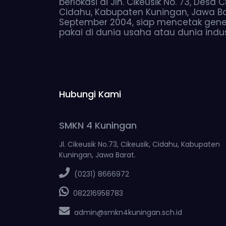
berlokasi di Jln. Cikeusik No. 73, Desa
Cidahu, Kabupaten Kuningan, Jawa Bara
September 2004, siap mencetak gene
pakai di dunia usaha atau dunia indust
Hubungi Kami
SMKN 4 Kuningan
Jl. Cikeusik No.73, Cikeusik, Cidahu, Kabupaten
Kuningan, Jawa Barat.
(0231) 8666972
082216958783
admin@smkn4kuningan.sch.id