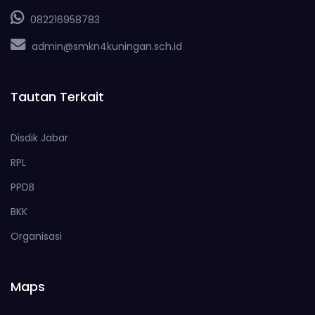
082216958783
admin@smkn4kuningan.sch.id
Tautan Terkait
Disdik Jabar
RPL
PPDB
BKK
Organisasi
Maps