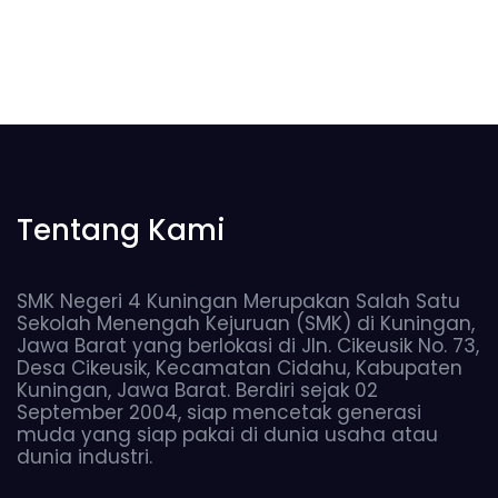
Tentang Kami
SMK Negeri 4 Kuningan Merupakan Salah Satu
Sekolah Menengah Kejuruan (SMK) di Kuningan,
Jawa Barat yang berlokasi di Jln. Cikeusik No. 73,
Desa Cikeusik, Kecamatan Cidahu, Kabupaten
Kuningan, Jawa Barat. Berdiri sejak 02
September 2004, siap mencetak generasi
muda yang siap pakai di dunia usaha atau
dunia industri.