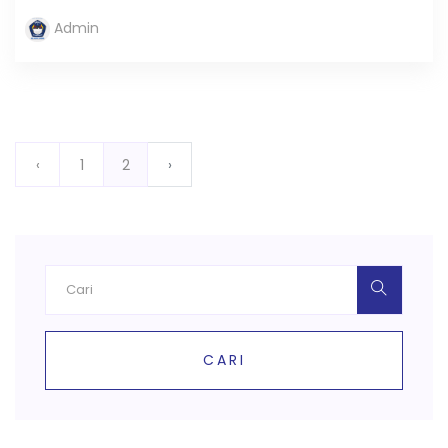
Admin
‹
1
2
›
CARI